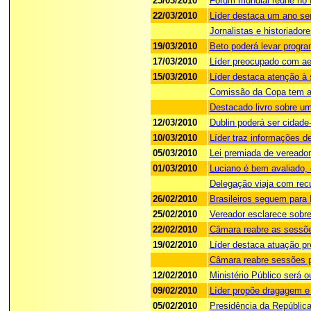
25/03/2010
Fórum mundial reúne no 
22/03/2010
Líder destaca um ano sem
Jornalistas e historiador
19/03/2010
Beto poderá levar program
17/03/2010
Líder preocupado com ae
15/03/2010
Líder destaca atenção à 
Comissão da Copa tem a
Destacado livro sobre um
12/03/2010
Dublin poderá ser cidade-
10/03/2010
Líder traz informações d
05/03/2010
Lei premiada de vereado
01/03/2010
Luciano é bem avaliado, 
Delegação viaja com recu
26/02/2010
Brasileiros seguem para 
25/02/2010
Vereador esclarece sobre
22/02/2010
Câmara reabre as sessõe
19/02/2010
Líder destaca atuação p
Câmara reabre sessões p
12/02/2010
Ministério Público será 
09/02/2010
Líder propõe dragagem e 
05/02/2010
Presidência da Repúblic