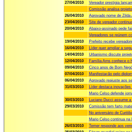
27/04/2010
Vereador prestigia lançame
Comissão analisa projet
26/04/2010
Aprovado nome de Zilda A
23/04/2010
Site de vereador contin
20/04/2010
Abaixo-assinado pede fa
Vereadores se reúnem co
19/04/2010
Prefeito recebe vereador
16/04/2010
Líder quer ampliar a seg
14/04/2010
Urbanismo discute projet
12/04/2010
Família Arns conhece o H
09/04/2010
Cinco anos de Bom Negó
07/04/2010
Manifestação pelo diplom
06/04/2010
Aprovado reajuste aos se
31/03/2010
Líder destaca inovações 
Mario Celso defende jorn
30/03/2010
Luciano Ducci assume a p
29/03/2010
Comissão tem farto mate
No aniversário de Curiti
Mario Celso continua na l
26/03/2010
Temer responde aos ver