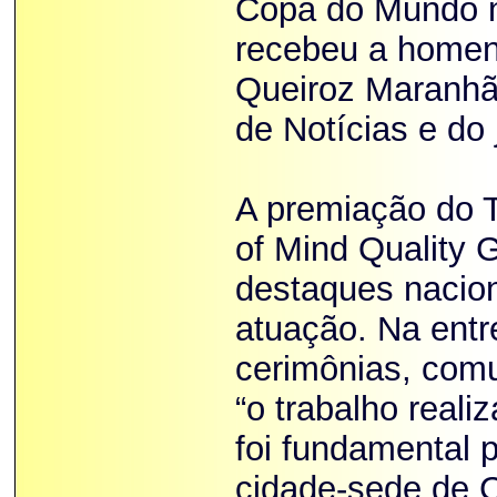
Copa do Mundo n
recebeu a homen
Queiroz Maranhão
de Notícias e do
A premiação do T
of Mind Quality 
destaques nacion
atuação. Na ent
cerimônias, comu
“o trabalho reali
foi fundamental 
cidade-sede de Cu